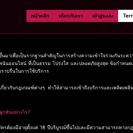
หน้าหลัก
เกี่ยวกับเรา
เข้าสู่ระบบ
Ter
ึ้นมาเพื่อเป็นรากฐานสำคัญในการสร้างความเข้าใจร่วมกันระหว่า
ันออนไลน์ ที่เป็นธรรม โปร่งใส และปลอดภัยสูงสุด ข้อกำหนดเ
วามราบรื่นในการใช้บริการ
เจนเกี่ยวกับกฎเกณฑ์ต่างๆ ทำให้สามารถเข้าถึงบริการและเพลิดเพ
ผูกพันอย่างไร?
ัครต้องมีอายุตั้งแต่ 18 ปีบริบูรณ์ขึ้นไปและมีความสามารถทาง