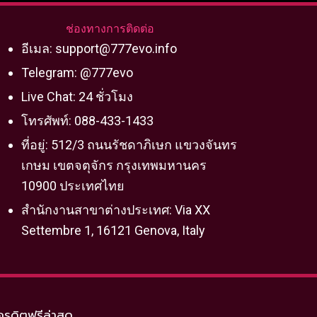
ช่องทางการติดต่อ
อีเมล:
support@777evo.info
Telegram: @777evo
Live Chat: 24 ชั่วโมง
โทรศัพท์: 088-433-1433
ที่อยู่: 512/3 ถนนรัชดาภิเษก แขวงจันทร
เกษม เขตจตุจักร กรุงเทพมหานคร
10900 ประเทศไทย
สำนักงานสาขาต่างประเทศ: Via XX
Settembre 1, 16121 Genova, Italy
รดิตฟรีล่าสุด