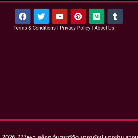
F
T
Y
P
M
T
a
w
o
i
e
u
c
i
u
n
d
m
Terms & Conditions
|
Privacy Policy
|
About Us
e
t
t
t
i
b
b
t
u
e
u
l
o
e
b
r
m
r
o
r
e
e
k
s
t
2026 777evo สล็อตเว็บตรงวิวัฒนาการใหม่ แตกง่าย แจกเค