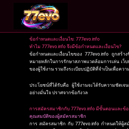
Skip
to
content
ข้อกำหนดและเงื่อนไข: 777evo.info
ทำไม 777evo.info จึงมีข้อกำหนดและเงื่อนไข?
ข้อกำหนดและเงื่อนไขของ 777evo.info ถูกสร้างข
หมายหลักในการรักษาสภาพแวดล้อมการเล่น เว็บพน
ของผู้ใช้งาน รวมถึงระเบียบปฏิบัติที่จำเป็นเพื่อค
ประโยชน์ที่ได้รับคือ ผู้ใช้งานจะได้รับความชัด
อย่างมั่นใจ ปราศจากข้อกังวล
การสมัครสมาชิกกับ 777evo.info มีขั้นตอนและข้อ
คุณสมบัติของผู้สมัครสมาชิก
การ สมัครสมาชิก กับ 777evo.info กำหนดให้ผู้สม